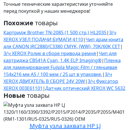
Точные технические характеристики уточняйте
перед покупкой у наших менеджеров!
Похожие
товары
Картридж Brother TN-2085 (1 500 стр.) HL2035
|
З/ч
XEROX УЗЕЛ ПОДАЧИ БУМАГИ 4110
|
Чип драм-юнита
для CANON iRC2880/C3380 CMYK, (WW), 70K/60K CET
|
З/ч XEROX Ролик в сборе привода ремня
|
Чип для
картриджа CB541A Cyan, 1.4K ELP Imaging®
|
Пленка
для ламинирования Fujipla Magic-Film / глянцевая
154х216 мм A5 / 100 мкм / 25 шт в упаковке.
|
З/ч
XEROX ДВИГАТЕЛЬ В СБОРЕ 24V 20W
|
З/ч Фиксатор
XEROX 003E61101
|
Датчик оптический XEROX WC 5632
Новые
товары
Муфта узла захвата HP LJ