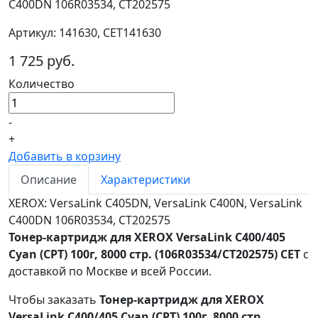
C400DN 106R03534, CT202575
Артикул: 141630, CET141630
1 725 руб.
Количество
-
+
Добавить в корзину
Описание
Характеристики
XEROX: VersaLink C405DN, VersaLink C400N, VersaLink
C400DN 106R03534, CT202575
Тонер-картридж для XEROX VersaLink C400/405
Cyan (CPT) 100г, 8000 стр. (106R03534/CT202575) CET
с
доставкой по Москве и всей России.
Чтобы заказать
Тонер-картридж для XEROX
VersaLink C400/405 Cyan (CPT) 100г, 8000 стр.