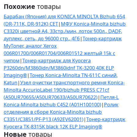
Похожие
товары
Барабан (Япония) для KONICA MINOLTA Bizhub 654
(DR-711K, DR-912K) CET
|
МФУ Konica-Minolta bizhub
C3320i цветной А4, 33стр./мин, лоток 500л., DADF,
дуплекс, сеть, до 96000 стр., 4Гб
|
Тонер-картридж
MyToner, аналог Xerox
006R01700/006R01704/006R01512 желтый 15k с
чипом
|
Тонер-картридж для Kyocera
P3260dn/M3860idn/M3860idnf TK-3200 40K ELP
Imaging®
|
Тонер Konica-Minolta TN-611C синий,
Katun
|
Узел очистки транспортного ремня Konica-
Minolta AccurioLabel 190/bizhub PRESS C71cf
(A50UR70655/A50UR70633/A50UR70622)
|
Петля-L
Konica-Minolta bizhub C452 (A01H100100)
|
Ролик
отделения в сборе Konica-Minolta bizhub
C3351/C3851/PF-P13 (A92EV62001)
|
Тонер-картридж
Kyocera TK-8315K black 12K ELP Imaging®
Новые
товары