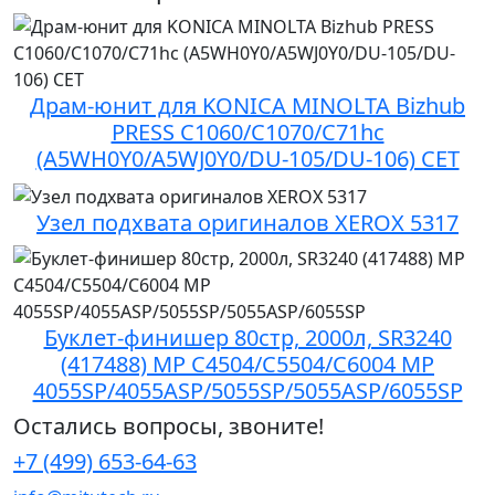
Драм-юнит для KONICA MINOLTA Bizhub
PRESS C1060/C1070/C71hc
(A5WH0Y0/A5WJ0Y0/DU-105/DU-106) CET
Узел подхвата оригиналов XEROX 5317
Буклет-финишер 80стр, 2000л, SR3240
(417488) MP C4504/C5504/C6004 MP
4055SP/4055ASP/5055SP/5055ASP/6055SP
Остались вопросы, звоните!
+7 (499) 653-64-63