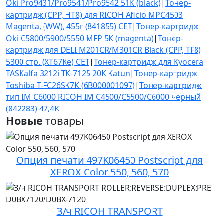
Oki Pro9431/Pro9541/Pro9542 51K (black)
|
Тонер-
картридж (CPP, HT8) для RICOH Aficio MPC4503
Magenta, (WW), 455г (841855) CET
|
Тонер-картридж
Oki C5800/5900/5550 MFP 5K (magenta)
|
Тонер-
картридж для DELI M201CR/M301CR Black (CPP, TF8)
5300 стр. (XT67Ke) CET
|
Тонер-картридж для Kyocera
TASKalfa 3212i TK-7125 20K Katun
|
Тонер-картридж
Toshiba T-FC26SK7K (6B000001097)
|
Тонер-картридж
тип IM C6000 RICOH IM C4500/C5500/C6000 черный
(842283) 47,4K
Новые
товары
Опция печати 497K06450 Postscript для
XEROX Color 550, 560, 570
З/ч RICOH TRANSPORT