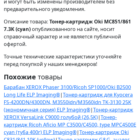
и могут быть изменены производителем без
предварительного уведомления.
Описание товара:
Тонер-картридж Oki MC851/861
7.3K (cyan)
опубликованного на сайте, носит
справочный характер и не является публичной
офертой.
Точные технические характеристики уточняйте
перед покупкой у наших менеджеров!
Похожие
товары
Барабан XEROX Phaser 3100/Ricoh SP1000/Oki B2500
Long Life ELP Imaging®
|
Тонер-картридж для Kyocera
FS-4200DN/4300DN, M3550idn/M3560idn TK-3130 25K
(экономичная серия) ELP Imaging®
|
Тонер-картридж
XEROX VersaLink C9000 голубой (26,5K)
|
Тонер-
картридж Ricoh Aficio MP C3500/C4500, type MPC4500E
cyan (туба 400г) ELP Imaging®
|
Тонер-картридж Oki
C831/841 10K (yellow)
|
Тонер-картридж G&G, аналог