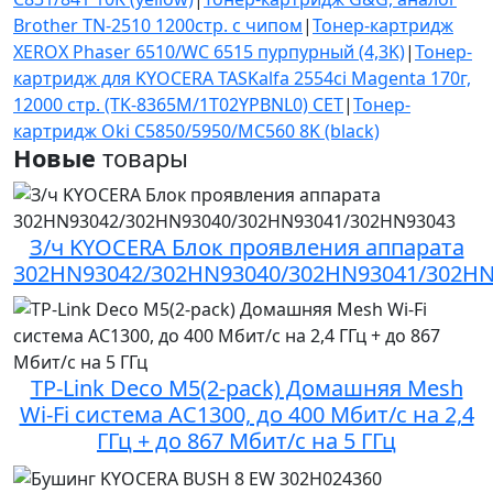
Brother TN-2510 1200стр. с чипом
|
Тонер-картридж
XEROX Phaser 6510/WC 6515 пурпурный (4,3K)
|
Тонер-
картридж для KYOCERA TASKalfa 2554ci Magenta 170г,
12000 стр. (TK-8365M/1T02YPBNL0) CET
|
Тонер-
картридж Oki C5850/5950/MC560 8K (black)
Новые
товары
З/ч KYOCERA Блок проявления аппарата
302HN93042/302HN93040/302HN93041/302HN
TP-Link Deco M5(2-pack) Домашняя Mesh
Wi-Fi система AC1300, до 400 Мбит/с на 2,4
ГГц + до 867 Мбит/с на 5 ГГц