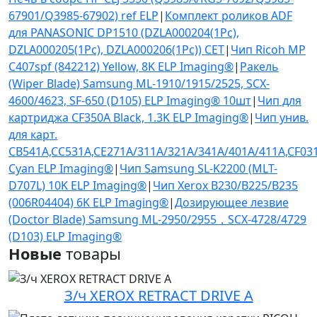
67901/Q3985-67902) ref ELP
|
Комплект роликов ADF
для PANASONIC DP1510 (DZLA000204(1Pc),
DZLA000205(1Pc), DZLA000206(1Pc)) CET
|
Чип Ricoh MP
C407spf (842212) Yellow, 8K ELP Imaging®
|
Ракель
(Wiper Blade) Samsung ML-1910/1915/2525, SCX-
4600/4623, SF-650 (D105) ELP Imaging® 10шт
|
Чип для
картриджа CF350A Black, 1.3K ELP Imaging®
|
Чип унив.
для карт.
CB541A,CC531A,CE271A/311A/321A/341A/401A/411A,CF03
Cyan ELP Imaging®
|
Чип Samsung SL-K2200 (MLT-
D707L) 10K ELP Imaging®
|
Чип Xerox B230/B225/B235
(006R04404) 6K ELP Imaging®
|
Дозирующее лезвие
(Doctor Blade) Samsung ML-2950/2955，SCX-4728/4729
(D103) ELP Imaging®
Новые
товары
З/ч XEROX RETRACT DRIVE A