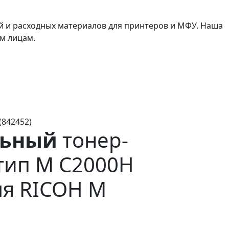
й и расходных материалов для принтеров и МФУ. Наша
м лицам.
(842452)
льный
тонер-
тип M C2000H
ля RICOH M