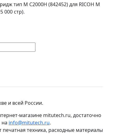
идж тип M C2000H (842452) для RICOH M
 000 стр).
ве и всей России.
тернет-магазине mitutech.ru, достаточно
о на
info@mitutech.ru
.
т печатная техника, расходные материалы