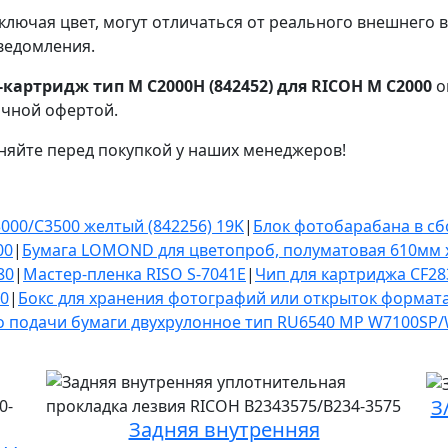
ключая цвет, могут отличаться от реального внешнего 
ведомления.
артридж тип M C2000H (842452) для RICOH M C2000
о
ичной офертой.
няйте перед покупкой у наших менеджеров!
000/C3500 желтый (842256) 19K
|
Блок фотобарабана в сб
00
|
Бумага LOMOND для цветопроб, полуматовая 610мм х
80
|
Мастер-пленка RISO S-7041E
|
Чип для картриджа CF283
0
|
Бокс для хранения фотографий или открыток формата
о подачи бумаги двухрулонное тип RU6540 MP W7100SP
З
Задняя внутренняя