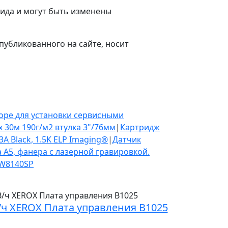
вида и могут быть изменены
публикованного на сайте, носит
оре для установки сервисными
 30м 190г/м2 втулка 3"/76мм
|
Картридж
A Black, 1.5K ELP Imaging®
|
Датчик
 А5, фанера с лазерной гравировкой.
/W8140SP
/ч XEROX Плата управления B1025