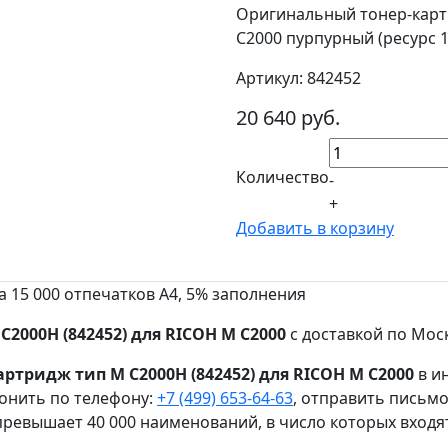
Оригинальный тонер-картр
C2000 пурпурный (ресурс 15
Артикул: 842452
20 640 руб.
Количество
-
+
Добавить в корзину
15 000 отпечатков А4, 5% заполнения
000H (842452) для RICOH M C2000
с доставкой по Моск
тридж тип M C2000H (842452) для RICOH M C2000
в ин
онить по телефону:
+7 (499) 653-64-63
, отправить письм
ревышает 40 000 наименований, в число которых входя