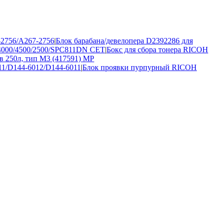
-2756/A267-2756
|
Блок барабана/девелопера D2392286 для
/4000/4500/2500/SPC811DN CET
|
Бокс для сбора тонера RICOH
 250л, тип M3 (417591) MP
1/D144-6012/D144-6011
|
Блок проявки пурпурный RICOH