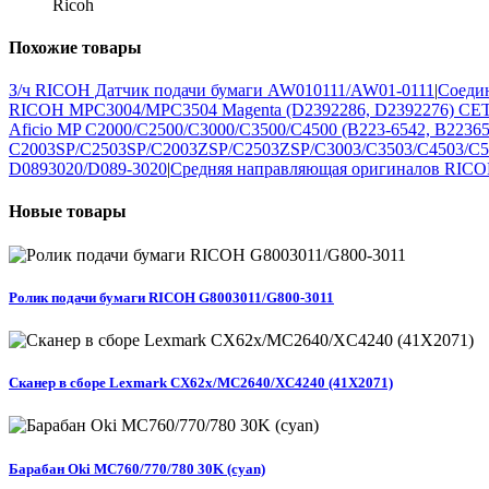
Ricoh
Похожие
товары
З/ч RICOH Датчик подачи бумаги AW010111/AW01-0111
|
Соедин
RICOH MPC3004/MPC3504 Magenta (D2392286, D2392276) CE
Aficio MP C2000/C2500/C3000/C3500/C4500 (B223-6542, B22365
C2003SP/C2503SP/C2003ZSP/C2503ZSP/C3003/C3503/C4503/C5
D0893020/D089-3020
|
Средняя направляющая оригиналов RICO
Новые
товары
Ролик подачи бумаги RICOH G8003011/G800-3011
Сканер в сборе Lexmark CX62x/MC2640/XC4240 (41X2071)
Барабан Oki MC760/770/780 30K (cyan)