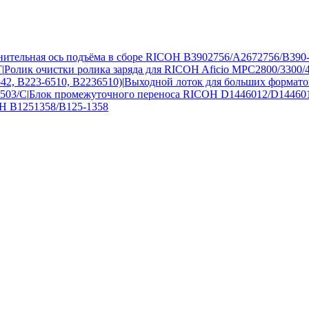
ительная ось подъёма в сборе RICOH B3902756/A2672756/B390
T
|
Ролик очистки ролика заряда для RICOH Aficio MPC2800/3300
42, B223-6510, B2236510)
|
Выходной лоток для больших форматов
503/C
|
Блок промежуточного переноса RICOH D1446012/D144601
H B1251358/B125-1358