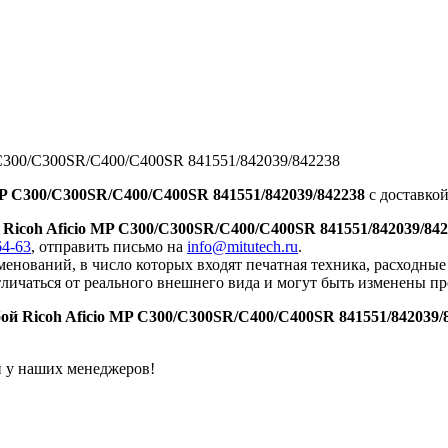
 C300/C300SR/C400/C400SR 841551/842039/842238
MP C300/C300SR/C400/C400SR 841551/842039/842238
с доставкой
Ricoh Aficio MP C300/C300SR/C400/C400SR 841551/842039/84
64-63
, отправить письмо на
info@mitutech.ru
.
енований, в число которых входят печатная техника, расходны
тличаться от реального внешнего вида и могут быть изменены п
ой Ricoh Aficio MP C300/C300SR/C400/C400SR 841551/842039/
й у наших менеджеров!