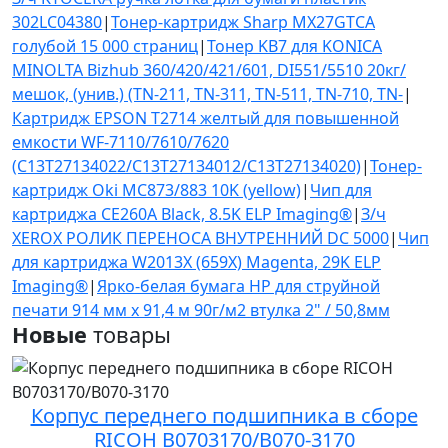
302LC04380
|
Тонер-картридж Sharp MX27GTCA
голубой 15 000 страниц
|
Тонер KB7 для KONICA
MINOLTA Bizhub 360/420/421/601, DI551/5510 20кг/
мешок, (унив.) (TN-211, TN-311, TN-511, TN-710, TN-
|
Картридж EPSON T2714 желтый для повышенной
емкости WF-7110/7610/7620
(C13T27134022/C13T27134012/C13T27134020)
|
Тонер-
картридж Oki MC873/883 10K (yellow)
|
Чип для
картриджа CE260A Black, 8.5K ELP Imaging®
|
З/ч
XEROX РОЛИК ПЕРЕНОСА ВНУТРЕННИЙ DC 5000
|
Чип
для картриджа W2013X (659X) Magenta, 29K ELP
Imaging®
|
Ярко-белая бумага HP для струйной
печати 914 мм x 91,4 м 90г/м2 втулка 2" / 50,8мм
Новые
товары
Корпус переднего подшипника в сборе
RICOH B0703170/B070-3170