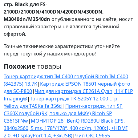
стр. Black для FS-
2100D/2100DN/4100DN/4200DN/4300DN,
M3040dn/M3540dn
опубликованного на сайте, носит
справочный характер и не является публичной
офертой.
Точные технические характеристики уточняйте
перед покупкой у наших менеджеров!
Похожие
товары
Тонер-картридж тип IM C400 голубой Ricoh IM С400
(842375) 13,7K
|
Картридж EPSON T8501 черный фото
для SC-P800
|
Чип для картриджа CE261A Cyan, 11K ELP
Imaging®
|
Тонер-картридж TK-5205Y 12 000 стр.
Yellow для TASKalfa 356ci
|
Принт-картридж тип SP
C360X голубой (9K, только для МФУ) Ricoh SP
C361SFNw
|
МОНИТОР 28" BenQ RD280U Black (IPS,
3840x2560, 5 ms, 178°/178°, 400 cd/m, 1200:1, +HDMI
2.0, +DisplayPort 1.4, +3xUSB)
|
Чип OKI C9655