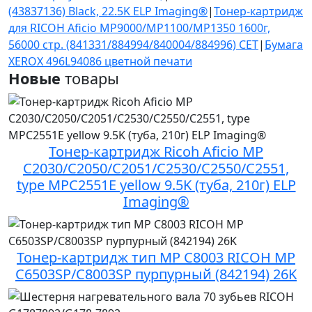
(43837136) Black, 22.5K ELP Imaging®
|
Тонер-картридж
для RICOH Aficio MP9000/MP1100/MP1350 1600г,
56000 стр. (841331/884994/840004/884996) CET
|
Бумага
XEROX 496L94086 цветной печати
Новые
товары
Тонер-картридж Ricoh Aficio MP
C2030/C2050/C2051/C2530/C2550/С2551,
type MPC2551E yellow 9.5K (туба, 210г) ELP
Imaging®
Тонер-картридж тип MP C8003 RICOH MP
C6503SP/C8003SP пурпурный (842194) 26K