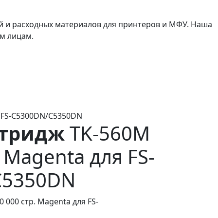
й и расходных материалов для принтеров и МФУ. Наша
м лицам.
я FS-C5300DN/C5350DN
ртридж
TK-560M
. Magenta для FS-
C5350DN
 000 стр. Magenta для FS-