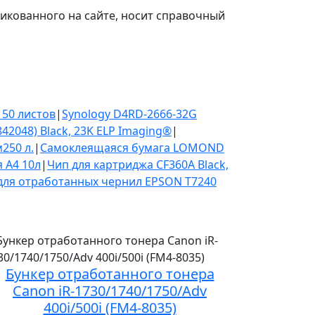
икованного на сайте, носит справочный
 50 листов
|
Synology D4RD-2666-32G
42048) Black, 23K ELP Imaging®
|
250 л.
|
Самоклеящаяся бумага LOMOND
 А4 10л
|
Чип для картриджа CF360A Black,
для отработанных чернил EPSON T7240
Бункер отработанного тонера
Canon iR-1730/1740/1750/Adv
400i/500i (FM4-8035)