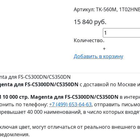
Артикул: TK-560M, 1T02HN
15 840 руб.
Количество
-
+
Добавить в корзину
enta для FS-C5300DN/C5350DN
genta для FS-C5300DN/C5350DN
с доставкой по Москве и
 10 000 стр. Magenta для FS-C5300DN/C5350DN
в интерн
онить по телефону:
+7 (499) 653-64-63
, отправить письм
ревышает 40 000 наименований, в число которых входя
ключая цвет, могут отличаться от реального внешнего 
ведомления.