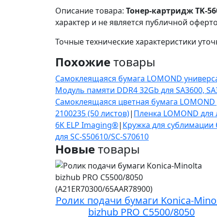
Описание товара:
Тонер-картридж TK-56
характер и не является публичной оферто
Точные технические характеристики уточ
Похожие
товары
Самоклеящаяся бумага LOMOND универсальна
Модуль памяти DDR4 32Gb для SA3600, SA34
Самоклеящаяся цветная бумага LOMOND для
2100235 (50 листов)
|
Пленка LOMOND для л
6K ELP Imaging®
|
Кружка для сублимации б
для SC-S50610/SC-S70610
Новые
товары
Ролик подачи бумаги Konica-Mino
bizhub PRO C5500/8050