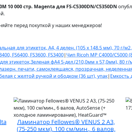
0M 10 000 стр. Magenta для FS-C5300DN/C5350DN
опубл
й.
няйте перед покупкой у наших менеджеров!
я для этикеток, A4, 4 делен. (105 x 148.5 мм), 70 г/м2,
00, FS6400, FS3600, FS3400
|
Чип Ricoh MP C4000/C5000 (8
 этикеток,Зеленая фА4 5-дел.(210,0мм х 57,0мм), 80 г/м
азерн. печати, cамоклеящаяся, прозрачная, неделенная
елая с желтой ручкой и ободком (36 шт), упак
|
Емкость 
lta
Ламинатор Fellowes® VENUS 2 A3,
(75-250 мкм), 100 см/мин., 6 валов,