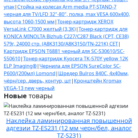
упак
|
Стойка на колесах Arm media PT-STAND-7
черная для TV/LFD 32"-80", полка, max VESA 600x400,
высота 1060-1500 мм
|
Тонер-картридж XEROX
VersaLink C7000 желтый (3,3K)
|
Тонер-картридж для
KONICA MINOLTA Bizhub C227/C287 Black (CPT, CE38)
579г, 24000 стр. (A8K3130/A8K3150/TN-221K) CET
|
Картридж EPSON T6881 черный для SC-S30610/SC-
S50610
|
Тонер-картридж Kyocera TK-570Y yellow 12K
ELP Imaging®
|
Чернила для EPSON SureColor SC-
P600/(200мл) Lomond
|
Шредер Bulros 840С, 4x40мм,
чёрн/сер. дверь, контур, шт
|
Кронштейн Kromax
VEGA-13 new черный
Новые
товары
Наклейка ламинированная повышенной
адгезии TZ-ES231 (12 мм черн/бел, аналог
TZ-S231)