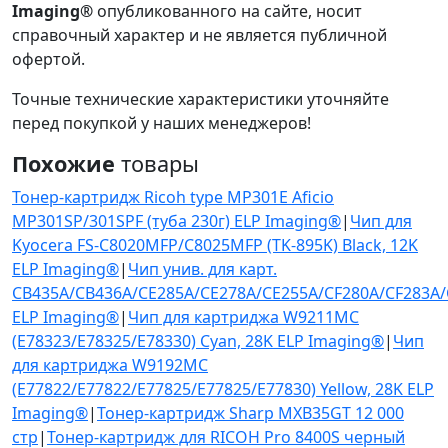
Imaging®
опубликованного на сайте, носит
справочный характер и не является публичной
офертой.
Точные технические характеристики уточняйте
перед покупкой у наших менеджеров!
Похожие
товары
Тонер-картридж Ricoh type MP301E Aficio
MP301SP/301SPF (туба 230г) ELP Imaging®
|
Чип для
Kyocera FS-C8020MFP/C8025MFP (TK-895K) Black, 12K
ELP Imaging®
|
Чип унив. для карт.
CB435A/CB436A/CE285A/CE278A/CE255A/CF280A/CF283A
ELP Imaging®
|
Чип для картриджа W9211MC
(E78323/E78325/E78330) Cyan, 28K ELP Imaging®
|
Чип
для картриджа W9192MC
(E77822/E77822/E77825/E77825/E77830) Yellow, 28K ELP
Imaging®
|
Тонер-картридж Sharp MXB35GT 12 000
стр
|
Тонер-картридж для RICOH Pro 8400S черный