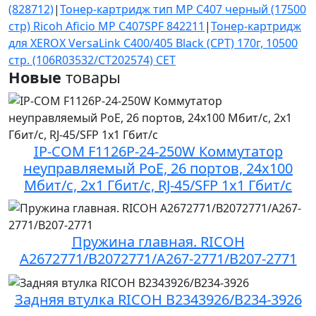
(828712)
|
Тонер-картридж тип MP C407 черный (17500
стр) Ricoh Aficio MP C407SPF 842211
|
Тонер-картридж
для XEROX VersaLink C400/405 Black (CPT) 170г, 10500
стр. (106R03532/CT202574) CET
Новые
товары
IP-COM F1126P-24-250W Коммутатор
неуправляемый PoE, 26 портов, 24x100
Мбит/с, 2x1 Гбит/с, RJ-45/SFP 1x1 Гбит/с
Пружина главная. RICOH
A2672771/B2072771/A267-2771/B207-2771
Задняя втулка RICOH B2343926/B234-3926