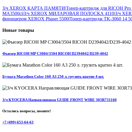
З/ч XEROX КАРТА ПАМЯТИ
|
Тонер-картридж для RICOH Pro C
MA3500ci
|
З/ч XEROX МИЛАРОВАЯ ПОЛОСКА 4110
|
З/ч XE
финишером XEROX Phaser 5500
|
Тонер-картридж TK-3060 14 50
Новые
товары
Фьюзер RICOH MP C3004/3504 RICOH D2394042/D239-4042
Бумага Marathon Color 160 А3 250 л. грузить кратно 4 шт.
З/ч KYOCERA Направляющая GUIDE FRONT WIRE 303R731160
Остались вопросы, звоните!
+7 (499) 653-64-63