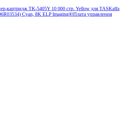
ер-картридж TK-5405Y 10 000 стр. Yellow для TASKalfa
06R03534) Cyan, 8K ELP Imaging®
|
Плата управления