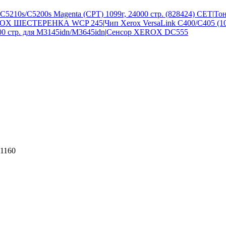
5210s/C5200s Magenta (CPT) 1099г, 24000 стр. (828424) CET
|
Тон
ROX ШЕСТЕРЕНКА WCP 245
|
Чип Xerox VersaLink C400/C405 (1
0 стр. для M3145idn/M3645idn
|
Сенсор XEROX DC555