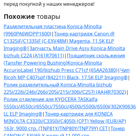
перед покупкой у наших менеджеров!
Похожие
товары
Разделительная пластина Konica-Minolta
(9960PA6WDPP1600)
|
Тонер-картридж Canon iR
C1325iF/C1335iF (C-EXV48M) Magenta, 11.5K ELP
Imaging®
|
Запчасть Main Drive Assy Konica-Minolta
bizhub C224 (A161R70611)
|
Подшипник скольжения
(Tansfer Powering Bushing)Konica-Minolta
AccurioLabel 190/bizhub Press C71cf (65AA26380)
|
Чип
Ricoh MP C407spf (842211) Black, 17.5K ELP Imaging®
|
Ролик разделительный Konica-Minolta bizhub
225i/226i/246i/266i/205i/215i/306i/C257i (AAJ4R70302)
|
Ролик отделения для KYOCERA TASKalfa
5550ci/4550ci/6550ci/7550ci/4500i/5500i/6500i(302K9063
LL ELP Imaging®
|
Тонер-картридж для KONICA
MINOLTA C3320i/C3350i/C4050i (CPT) Yellow (EUR/AP)
163г, 9000 стр. (TNP81Y/TNP80Y/TNP79Y) CET
|
Тонер
CANON C-EXV65 Y желтый 11 000 стр