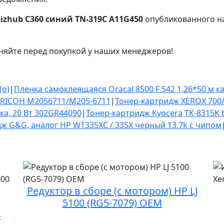
bizhub C360 синий TN-319C A11G450
опубликованного на
няйте перед покупкой у наших менеджеров!
(o)
|
Пленка самоклеящаяся Oracal 8500 F 542 1,26*50 м 
 RICOH M2056711/M205-6711
|
Тонер-картридж XEROX 700/
ка, 20 Вт 302GR44090
|
Тонер-картридж Kyocera TK-8315K 
ж G&G, аналог HP W1335XC / 335X черный 13.7k с чипом
Редуктор в сборе (с мотором) HP LJ
5100 (RG5-7079) OEM
4