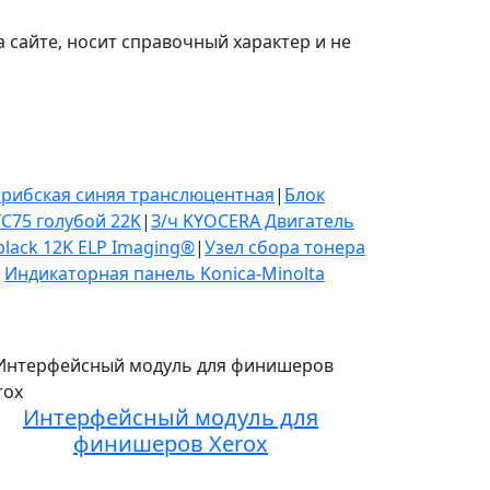
 сайте, носит справочный характер и не
карибская синяя транслюцентная
|
Блок
C75 голубой 22K
|
З/ч KYOCERA Двигатель
black 12K ELP Imaging®
|
Узел сбора тонера
|
Индикаторная панель Konica-Minolta
Интерфейсный модуль для
финишеров Xerox