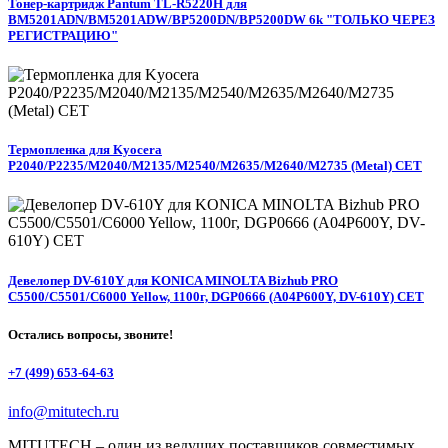
Тонер-картридж Pantum TL-R5220H для
BM5201ADN/BM5201ADW/BP5200DN/BP5200DW 6k "ТОЛЬКО ЧЕРЕЗ
РЕГИСТРАЦИЮ"
Термопленка для Kyocera
P2040/P2235/M2040/M2135/M2540/M2635/M2640/M2735 (Metal) CET
Девелопер DV-610Y для KONICA MINOLTA Bizhub PRO
C5500/C5501/C6000 Yellow, 1100г, DGP0666 (A04P600Y, DV-610Y) CET
Остались вопросы, звоните!
+7 (499) 653-64-63
info@mitutech.ru
MITUTECH – один из ведущих поставщиков совместимых