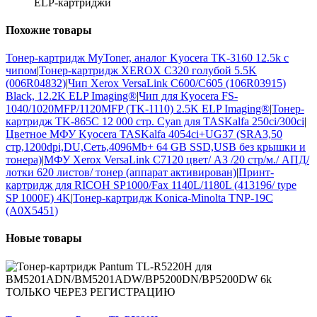
ELP-картриджи
Похожие
товары
Тонер-картридж MyToner, аналог Kyocera TK-3160 12.5k с
чипом
|
Тонер-картридж XEROX C320 голубой 5.5K
(006R04832)
|
Чип Xerox VersaLink C600/C605 (106R03915)
Black, 12.2K ELP Imaging®
|
Чип для Kyocera FS-
1040/1020MFP/1120MFP (TK-1110) 2.5K ELP Imaging®
|
Тонер-
картридж TK-865C 12 000 стр. Cyan для TASKalfa 250ci/300ci
|
Цветное МФУ Kyocera TASKalfa 4054ci+UG37 (SRA3,50
стр,1200dpi,DU,Сеть,4096Mb+ 64 GB SSD,USB без крышки и
тонера)
|
МФУ Xerox VersaLink C7120 цвет/ А3 /20 стр/м./ АПД/
лотки 620 листов/ тонер (аппарат активирован)
|
Принт-
картридж для RICOH SP1000/Fax 1140L/1180L (413196/ type
SP 1000E) 4K
|
Тонер-картридж Konica-Minolta TNP-19C
(A0X5451)
Новые
товары