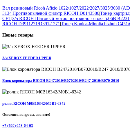
Вал резиновый Ricoh Aficio 1022/1027/2022/2027/3025/3030 
3134
|
Противопылевой фильтр RICOH D0143586
|
Тонер-картри
CET
|
З/ч RICOH Шаговый мотор постоянного тока 5,06В B2231
RICOH D3911271/D391-1271
|
Тонер Konica-Minolta bizhub C451
Новые
товары
З/ч XEROX FEEDER UPPER
Блок коронатора RICOH B2472010/B0702010/B247-2010/B070-2010
ролик RICOH M0B16342/M0B1-6342
Остались вопросы, звоните!
+7 (499) 653-64-63