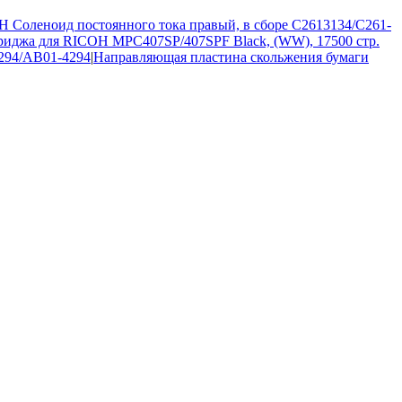
H Соленоид постоянного тока правый, в сборе C2613134/C261-
риджа для RICOH MPC407SP/407SPF Black, (WW), 17500 стр.
4294/AB01-4294
|
Направляющая пластина скольжения бумаги