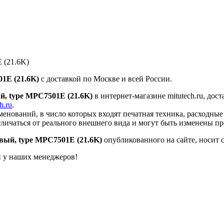
 (21.6K)
1E (21.6K)
с доставкой по Москве и всей России.
й, type MPC7501E (21.6K)
в интернет-магазине mitutech.ru, дос
h.ru
.
енований, в число которых входят печатная техника, расходны
тличаться от реального внешнего вида и могут быть изменены п
вый, type MPC7501E (21.6K)
опубликованного на сайте, носит 
й у наших менеджеров!