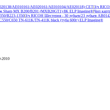
(AE020138/AE010161/AE020161/AE010104/AE020118) CET
|
З/ч RICO
дж Sharp MX B200/B201 (MXB20GT1) 8K ELP Imaging®
|
Чип карт
350/B223-1350
|
З/ч RICOH Шестерня - 30 зубьев/23 зубьев AB01
/C550/C650 TN-611K/TN-411K black (туба 600г) ELP Imaging®