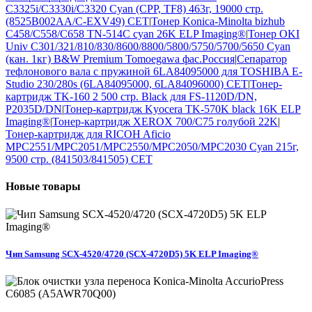
C3325i/C3330i/C3320 Cyan (CPP, TF8) 463г, 19000 стр.
(8525B002AA/C-EXV49) CET
|
Тонер Konica-Minolta bizhub
C458/C558/C658 TN-514C cyan 26K ELP Imaging®
|
Тонер OKI
Univ C301/321/810/830/8600/8800/5800/5750/5700/5650 Cyan
(кан. 1кг) B&W Premium Tomoegawa фас.Россия
|
Сепаратор
тефлонового вала с пружиной 6LA84095000 для TOSHIBA E-
Studio 230/280s (6LA84095000, 6LA84096000) CET
|
Тонер-
картридж TK-160 2 500 стр. Black для FS-1120D/DN,
P2035D/DN
|
Тонер-картридж Kyocera TK-570K black 16K ELP
Imaging®
|
Тонер-картридж XEROX 700/C75 голубой 22K
|
Тонер-картридж для RICOH Aficio
MPC2551/MPC2051/MPC2550/MPC2050/MPC2030 Cyan 215г,
9500 стр. (841503/841505) CET
Новые
товары
Чип Samsung SCX-4520/4720 (SCX-4720D5) 5K ELP Imaging®