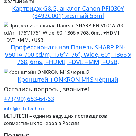
Картридж G&G, аналог Canon PFI030Y
(3492C001) желтый 55ml
Профессиональная Панель SHARP PN-
V601A 700 cd/m, 176°/176°, Wide, 60", 1366 x
768, 6ms, +НDMI, +DVI, +MM, +USB,
Кронштейн ONKRON M1S чёрный
Остались вопросы, звоните!
+7 (499) 653-64-63
info@mitutech.ru
MITUTECH – один из ведущих поставщиков
совместимых тонеров в России
Полезно