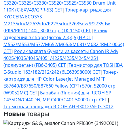
C3320/C3325/C3330/C3520/C3525/C3530 Drum Unit
110K (C-EXV49/GPR-53) CET
|
Тонер-картридж для
KYOCERA ECOSYS
M2135dn/M2635dn/P2235dn/P2635dw/P2735dw
(PK9/PK11) 140г, 3000 стр. (TK-1150) CET
|
Ролик
отделения в сборе (лоток 2,3,4,5) HP CLJ
M552/M553/M577/M652/M653/M681/M682 (RM2-0064)
CET
|
Ролик захвата бумаги из кассеты Canon iR Adv
4025/4035/4045/4051/4225/4235/4245/4251
(полиуретан) (FB6-3405) CET
|
Термистор для TOSHIBA
E-Studio 163/182/212/242 (6LE63998000) CET
|
Тонер-
картридж для HP Color LaserJet Managed MFP
E87640/E87650/E87660 Yellow (CPT) 570г, 52000 стр.
(W9052MC) CET
|
Барабан (Япония) для RICOH SP
C435DN/C440DN, MP C400/C401 50000 стр. CET
|
Тормозная площадка RICOH AF033012/AF03-3012
Новые
товары