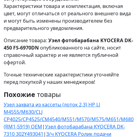
Характеристики товара и комплектация, включая
цвет, могут отличаться от реального внешнего вида
и могут быть изменены производителем без
предварительного уведомления.
Описание товара:
Узел фотобарабана KYOCERA DK-
450 FS-6970DN
опубликованного на сайте, носит
справочный характер и не является публичной
офертой.
Точные технические характеристики уточняйте
перед покупкой у наших менеджеров!
Похожие
товары
Узел захвата из кассеты (лоток 2,3) НР LJ
M4555/M630/CLJ
CP4025/CP4525/CM4540/M551/M570/M575/M651/M680
(RM1-5919) OEM
|
Узел фотобарабана KYOCERA DK-
7310 302Y493041
|
З/ч KYOCERA Ролик подачи