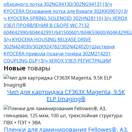
обходного лотка 302NG94130/302NG94131
|
З/ч
KYOCERA Основание лотка для бумаги 302KK09010
|
З/
ч KYOCERA SPRING SOLENOID 302HN28110
|
З/ч XEROX
УЗЕЛ ПРОЯВЛЕНИЯ В СБОРЕ WC 7132
604K42990/604K42991/641S00601/604K59600/604K42992
З/ч KYOCERA HOUSING RELEASE DRIVE
302N424030/302K924782/302N424020
|
Шестерня
KYOCERA привода подачи тонера 302M214201
COUPLING DLP
|
З/ч XEROX УЗЕЛ РЕГИСТРАЦИИ
Новые
товары
Чип для картриджа CF363X Magenta, 9.5K
ELP Imaging®
Пленки для ламинирования Fellowes®, A3,