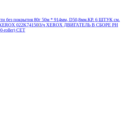
ти без покрытия 80г 50м * 914мм, D50,8мм.КР. 6 ШТУК см.
е XEROX 022K74150
|
З/ч XEROX ДВИГАТЕЛЬ В СБОРЕ PH
-roller) CET