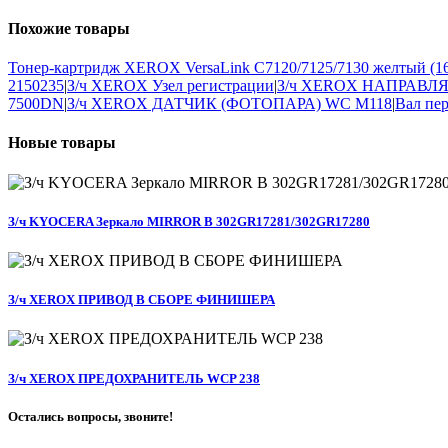
Похожие
товары
Тонер-картридж XEROX VersaLink C7120/7125/7130 желтый (16
2150235
|
З/ч XEROX Узел регистрации
|
З/ч XEROX НАПРАВ
7500DN
|
З/ч XEROX ДАТЧИК (ФОТОПАРА) WC M118
|
Вал пер
Новые
товары
З/ч KYOCERA Зеркало MIRROR B 302GR17281/302GR17280
З/ч XEROX ПРИВОД В СБОРЕ ФИНИШЕРА
З/ч XEROX ПРЕДОХРАНИТЕЛЬ WCP 238
Остались вопросы, звоните!