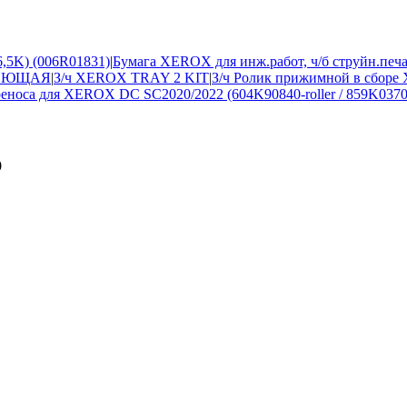
,5K) (006R01831)
|
Бумага XEROX для инж.работ, ч/б струйн.печа
ЛЯЮЩАЯ
|
З/ч XEROX TRAY 2 KIT
|
З/ч Ролик прижимной в сбор
еноса для XEROX DC SC2020/2022 (604K90840-roller / 859K03700