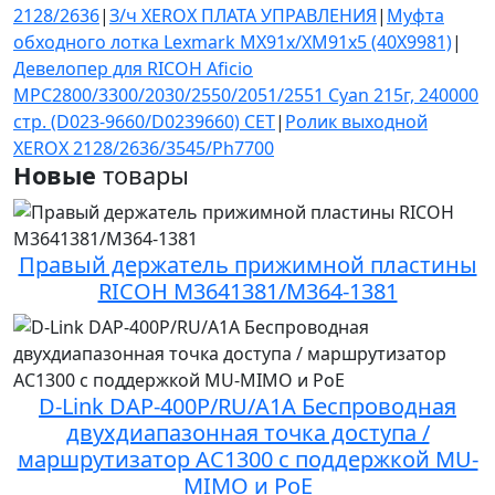
2128/2636
|
З/ч XEROX ПЛАТА УПРАВЛЕНИЯ
|
Муфта
обходного лотка Lexmark MX91x/XM91x5 (40X9981)
|
Девелопер для RICOH Aficio
MPC2800/3300/2030/2550/2051/2551 Cyan 215г, 240000
стр. (D023-9660/D0239660) CET
|
Ролик выходной
XEROX 2128/2636/3545/Ph7700
Новые
товары
Правый держатель прижимной пластины
RICOH M3641381/M364-1381
D-Link DAP-400P/RU/A1A Беспроводная
двухдиапазонная точка доступа /
маршрутизатор AC1300 c поддержкой MU-
MIMO и PoE