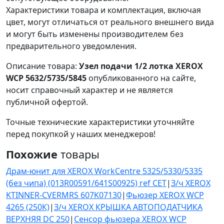
Характеристики товара и комплектация, включая
цвет, могут отличаться от реального внешнего вида
и могут быть изменены производителем без
предварительного уведомления.
Описание товара:
Узел подачи 1/2 лотка XEROX
WCP 5632/5735/5845
опубликованного на сайте,
носит справочный характер и не является
публичной офертой.
Точные технические характеристики уточняйте
перед покупкой у наших менеджеров!
Похожие
товары
Драм-юнит для XEROX WorkCentre 5325/5330/5335
(без чипа) (013R00591/641S00925) ref CET
|
З/ч XEROX
KTINNER-CVERMRS 607K07130
|
Фьюзер XEROX WCP
4265 (250К)
|
З/ч XEROX КРЫШКА АВТОПОДАТЧИКА
ВЕРХНЯЯ DC 250
|
Сенсор фьюзера XEROX WCP