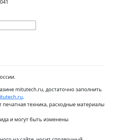
3041
оссии.
азине mitutech.ru, достаточно заполнить
tutech.ru
.
т печатная техника, расходные материалы
вида и могут быть изменены
ого на сайте, носит справочный