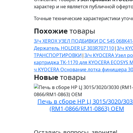
характер и не является публичной оферто
Точные технические характеристики уточ
Похожие
товары
З/ч XEROX УЗЕЛ ПОДБИВКИ DC 545 068K41
Держатель HOLDER LF 303R707110
|
З/ч KY
ТРАНСПОРТИРОВКИ
|
З/ч KYOCERA Узел ро
картриджа TK-1170 для KYOCERA ECOSYS M
ч KYOCERA Основание лотка финишера 3
Новые
товары
Печь в сборе HP LJ 3015/3020/303
(RM1-0866/RM1-0863) OEM
Остались вопросы, звоните!