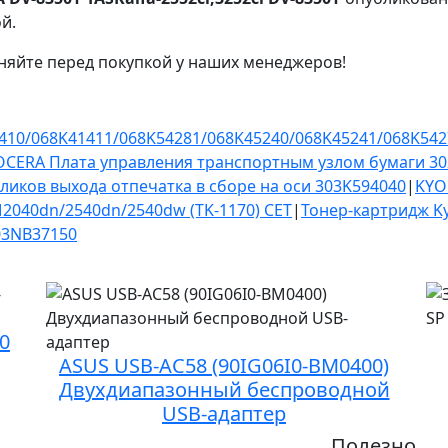
й.
няйте перед покупкой у наших менеджеров!
410/068K41411/068K54281/068K45240/068K45241/068K542
OCERA Плата управления транспортным узлом бумаги 3
ликов выхода отпечатка в сборе на оси 303K594040
|
KYO
2040dn/2540dn/2540dw (TK-1170) CET
|
Тонер-картридж Ky
03NB37150
0
ASUS USB-AC58 (90IG06I0-BM0400)
Двухдиапазонный беспроводной
USB-адаптер
Полезно