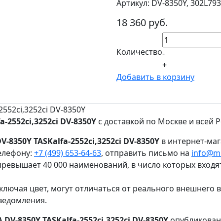
Артикул: DV-8350Y, 302L79
18 360 руб.
Количество
-
+
Добавить в корзину
552ci,3252ci DV-8350Y
-2552ci,3252ci DV-8350Y
с доставкой по Москве и всей Р
-8350Y TASKalfa-2552ci,3252ci DV-8350Y
в интернет-маг
елефону:
+7 (499) 653-64-63
, отправить письмо на
info@mi
ревышает 40 000 наименований, в число которых входя
ключая цвет, могут отличаться от реального внешнего 
ведомления.
DV-8350Y TASKalfa-2552ci,3252ci DV-8350Y
опубликованн