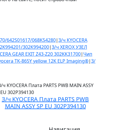
70/642S01617/068K54280
|
З/ч KYOCERA
02K994201/302K994200
|
З/ч XEROX УЗЕЛ
CERA GEAR EXIT Z43-Z20 302KK31700
|
Чип
ocera TK-865Y yellow 12K ELP Imaging®
|
З/
З/ч KYOCERA Плата PARTS PWB
MAIN ASSY SP EU 302P394130
Навигация