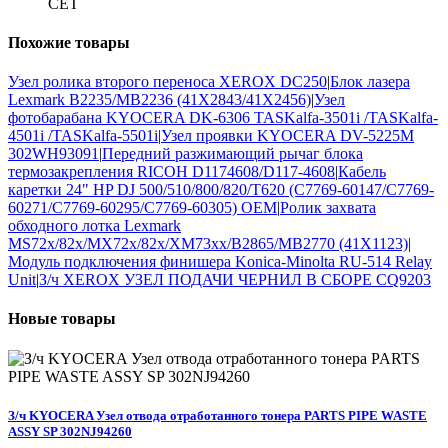
CET
Похожие
товары
Узел ролика второго переноса XEROX DC250
|
Блок лазера
Lexmark B2235/MB2236 (41X2843/41X2456)
|
Узел
фотобарабана KYOCERA DK-6306 TASKalfa-3501i /TASKalfa-
4501i /TASKalfa-5501i
|
Узел проявки KYOCERA DV-5225M
302WH93091
|
Передний разжимающий рычаг блока
термозакрепления RICOH D1174608/D117-4608
|
Кабель
каретки 24" HP DJ 500/510/800/820/T620 (C7769-60147/C7769-
60271/C7769-60295/C7769-60305) OEM
|
Ролик захвата
обходного лотка Lexmark
MS72x/82x/MX72x/82x/XM73xx/B2865/MB2770 (41X1123)
|
Модуль подключения финишера Konica-Minolta RU-514 Relay
Unit
|
З/ч XEROX УЗЕЛ ПОДАЧИ ЧЕРНИЛ В СБОРЕ CQ9203
Новые
товары
З/ч KYOCERA Узел отвода отработанного тонера PARTS PIPE WASTE
ASSY SP 302NJ94260