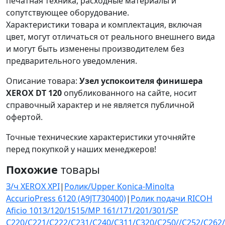
печатная техника, расходные материалы и
сопутствующее оборудование.
Характеристики товара и комплектация, включая
цвет, могут отличаться от реального внешнего вида
и могут быть изменены производителем без
предварительного уведомления.
Описание товара:
Узел успокоителя финишера
XEROX DT 120
опубликованного на сайте, носит
справочный характер и не является публичной
офертой.
Точные технические характеристики уточняйте
перед покупкой у наших менеджеров!
Похожие
товары
З/ч XEROX XPI
|
Ролик/Upper Konica-Minolta
AccurioPress 6120 (A9JT730400)
|
Ролик подачи RICOH
Aficio 1013/120/1515/MP 161/171/201/301/SP
C220/C221/C222/C231/C240/C311/C320/C250//C252/C262