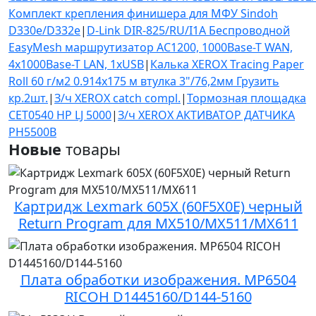
Комплект крепления финишера для МФУ Sindoh
D330e/D332e
|
D-Link DIR-825/RU/I1A Беспроводной
EasyMesh маршрутизатор AC1200, 1000Base-T WAN,
4x1000Base-T LAN, 1хUSB
|
Калька XEROX Tracing Paper
Roll 60 г/м2 0.914х175 м втулка 3"/76,2мм Грузить
кр.2шт.
|
З/ч XEROX catch compl.
|
Тормозная площадка
CET0540 HP LJ 5000
|
З/ч XEROX АКТИВАТОР ДАТЧИКА
PH5500B
Новые
товары
Картридж Lexmark 605X (60F5X0E) черный
Return Program для MX510/MX511/MX611
Плата обработки изображения. MP6504
RICOH D1445160/D144-5160