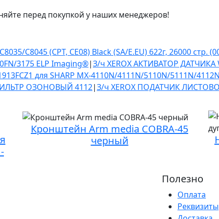
няйте перед покупкой у наших менеджеров!
035/C8045 (CPT, CE08) Black (SA/E.EU) 622г, 26000 стр. (
70FN/3175 ELP Imaging®
|
З/ч XEROX АКТИВАТОР ДАТЧИКА 
913FCZ1 для SHARP MX-4110N/4111N/5110N/5111N/4112N
ФИЛЬТР ОЗОНОВЫЙ 4112
|
З/ч XEROX ПОДАТЧИК ЛИСТОВО
Кронштейн Arm media COBRA-45
ая
черный
-
Полезно
Оплата
Реквизиты
Доставка