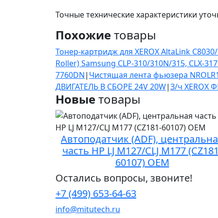
Точные технические характеристики уточ
Похожие
товары
Тонер-картридж для XEROX AltaLink C8030/C8
Roller) Samsung CLP-310/310N/315, CLX-31
7760DN
|
Чистящая лента фьюзера NROLR1
ДВИГАТЕЛЬ В СБОРЕ 24V 20W
|
З/ч XEROX 
Новые
товары
Автоподатчик (ADF), центральн
часть HP LJ M127/CLJ M177 (CZ181
60107) OEM
Остались вопросы, звоните!
+7 (499) 653-64-63
info@mitutech.ru