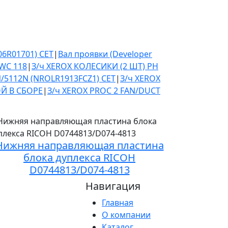
006R01701) CET
|
Вал проявки (Developer
WC 118
|
З/ч XEROX КОЛЕСИКИ (2 ШТ) PH
/5112N (NROLR1913FCZ1) CET
|
З/ч XEROX
Й В СБОРЕ
|
З/ч XEROX PROC 2 FAN/DUCT
Нижняя направляющая пластина
блока дуплекса RICOH
D0744813/D074-4813
Навигация
Главная
О компании
Каталог