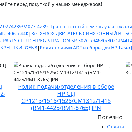
няйте перед покупкой у наших менеджеров!
 M0774239/M077-4239
|
Транспортный ремень узла охлажд
fa 406ci 44K
|
З/ч XEROX ДВИГАТЕЛЬ СИНХРОННЫЙ В СБО
а PARTS CLUTCH REGISTRATION SP 302GR94680/302GR441
Х КРЫШКИ IGEN3
|
Ролик подачи ADF в сборе для HP LaserJ
J
Ролик подачи/отделения в сборе
2-
HP CLJ
CP1215/1515/1525/CM1312/1415
(RM1-4425/RM1-8765) JPN
Полезно
Оплата