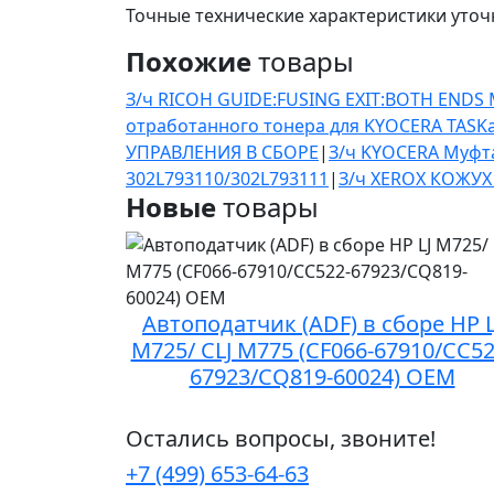
Точные технические характеристики уточ
Похожие
товары
З/ч RICOH GUIDE:FUSING EXIT:BOTH ENDS
отработанного тонера для KYOCERA TASKal
УПРАВЛЕНИЯ В СБОРЕ
|
З/ч KYOCERA Муфт
302L793110/302L793111
|
З/ч XEROX КОЖУ
Новые
товары
Автоподатчик (ADF) в сборе HP L
M725/ CLJ M775 (CF066-67910/CC52
67923/CQ819-60024) OEM
Остались вопросы, звоните!
+7 (499) 653-64-63