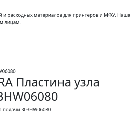
й и расходных материалов для принтеров и МФУ. Наша
м лицам.
W06080
A Пластина узла
03HW06080
ла подачи 303HW06080