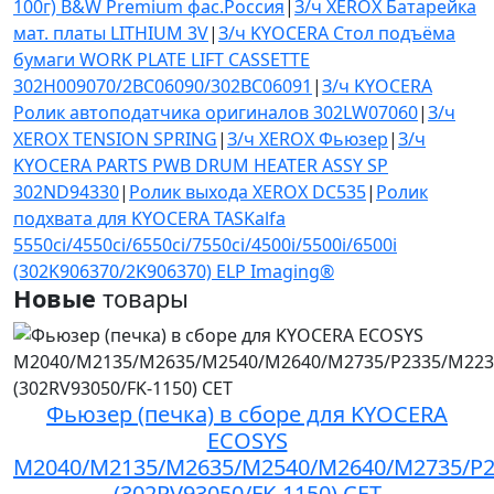
100г) B&W Premium фас.Россия
|
З/ч XEROX Батарейка
мат. платы LITHIUM 3V
|
З/ч KYOCERA Стол подъёма
бумаги WORK PLATE LIFT CASSETTE
302H009070/2BC06090/302BC06091
|
З/ч KYOCERA
Ролик автоподатчика оригиналов 302LW07060
|
З/ч
XEROX TENSION SPRING
|
З/ч XEROX Фьюзер
|
З/ч
KYOCERA PARTS PWB DRUM HEATER ASSY SP
302ND94330
|
Ролик выхода XEROX DC535
|
Ролик
подхвата для KYOCERA TASKalfa
5550ci/4550ci/6550ci/7550ci/4500i/5500i/6500i
(302K906370/2K906370) ELP Imaging®
Новые
товары
Фьюзер (печка) в сборе для KYOCERA
ECOSYS
M2040/M2135/M2635/M2540/M2640/M2735/P2
(302RV93050/FK-1150) CET