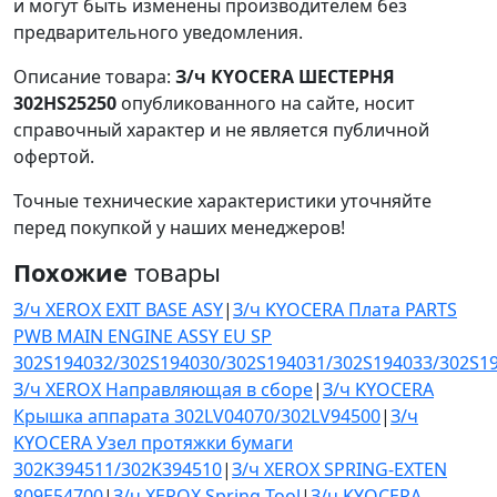
и могут быть изменены производителем без
предварительного уведомления.
Описание товара:
З/ч KYOCERA ШЕСТЕРНЯ
302HS25250
опубликованного на сайте, носит
справочный характер и не является публичной
офертой.
Точные технические характеристики уточняйте
перед покупкой у наших менеджеров!
Похожие
товары
З/ч XEROX EXIT BASE ASY
|
З/ч KYOCERA Плата PARTS
PWB MAIN ENGINE ASSY EU SP
302S194032/302S194030/302S194031/302S194033/302S1
З/ч XEROX Направляющая в сборе
|
З/ч KYOCERA
Крышка аппарата 302LV04070/302LV94500
|
З/ч
KYOCERA Узел протяжки бумаги
302K394511/302K394510
|
З/ч XEROX SPRING-EXTEN
809E54700
|
З/ч XEROX Spring Tool
|
З/ч KYOCERA