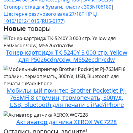
Стопор лотка для бумаги, пластик 303NF06180
|
Шестерня резинового вала 27/18T HP LJ
1010/1012/1015 (RU5-0177)
Новые
товары
Тонер-картридж TK-5240Y 3 000 стр. Yellow
для P5026cdn/cdw, M5526cdn/cdw
Мобильный принтер Brother PocketJet PJ-
763MFi 8 стр/мин, термопечать, 300т/д,
USB, Bluetooth для печати с iPad/iPhone
Активатор датчика XEROX WC7228
Остались вопросы, звоните!