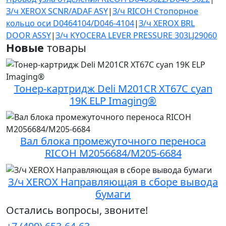
З/ч XEROX SCNR/ADAF ASY
|
З/ч RICOH Стопорное
кольцо оси D0464104/D046-4104
|
З/ч XEROX BRL
DOOR ASSY
|
З/ч KYOCERA LEVER PRESSURE 303LJ29060
Новые
товары
Тонер-картридж Deli M201CR XT67C cyan
19K ELP Imaging®
Вал блока промежуточного переноса
RICOH M2056684/M205-6684
З/ч XEROX Направляющая в сборе вывода
бумаги
Остались вопросы, звоните!