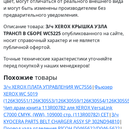
цвет, могут отличаться от реального внешнего вида
и могут быть изменены производителем без
предварительного уведомления.
Описание товара:
З/ч XEROX КРЫШКА УЗЛА
ТРАНСП В СБОРЕ WC5225
опубликованного на сайте,
носит справочный характер и не является
публичной офертой.
Точные технические характеристики уточняйте
перед покупкой у наших менеджеров!
Похожие
товары
З/ч XEROX ПЛАТА УПРАВЛЕНИЯ WC7556
|
Фьюзер
XEROX WC 5019
(126K30551/126K30553/126K30559/126K30554/126K3055
Чип драм-юнита 113R00782 для XEROX VersaLink
C7000 CMYK, (WW), 109000 стр. (113R00782) CET
|
З/ч
KYOCERA PARTS BELT CHARGER ASSY SP 302ND94810
|
Провод узла отделения RICOH D0465622/D046-5622
|