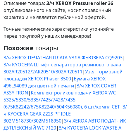
Описание товара:
З/ч XEROX Pressure roller 36
опубликованного на сайте, носит справочный
характер и не является публичной офертой.
Точные технические характеристики уточняйте
перед покупкой у наших менеджеров!
Похожие
товары
З/ч XEROX ПЕЧАТНАЯ ПЛАТА УЗЛА ФЬЮЗЕРА CQ9203
|
З/ч KYOCERA Штифт сепараторов резинового вала
302AR20512/2AR20510/302AR20511
|
Узел тормозной
площадки XEROX Phaser 3500
|
Бумага XEROX
496L94089 для цветной печати
|
З/ч XEROX COVER
ASSY FRON
|
Комплект роликов подачи XEROX WC
5325/5330/5335/7425/7428/7435
(675K82242/675K82240/604K56080), 6 шт/компл CET
|
З/
ч KYOCERA GEAR Z22S PF IDLE
302M518730/302M518950
|
З/ч XEROX АВТОПОДАТЧИК
ДУПЛЕКСНЫЙ WC 7120
|
З/ч KYOCERA LOCK WASTE A