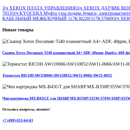
З/ч XEROX ПЛАТА УПРАВЛЕНИЯ
|
З/ч XEROX ДАТЧИК ВЕ
7013
|
З/ч KYOCERA Муфта узла подачи бумаги, электромагнит
КАБЕЛЬНЫЙ МЕЖБЛОЧНЫЙ 117K36220/117K37660
|
З/ч XE
Новые
товары
Сканер Xerox Documate 5540 планшетный A4+ ADF, 40ppm, Duplex, 600 dpi
Термостат RICOH AW110066/AW110052/AW11-0066/AW11-0052
Чип картриджа MX-B45GT для SHARP MX-B350P/355W/376W/450P/455W/
Остались вопросы, звоните!
+7 (499) 653-64-63