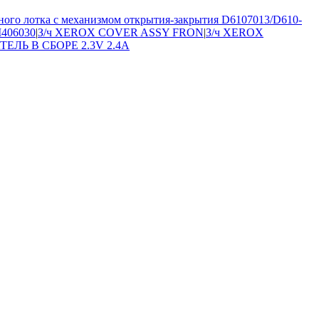
ого лотка с механизмом открытия-закрытия D6107013/D610-
406030
|
З/ч XEROX COVER ASSY FRON
|
З/ч XEROX
ТЕЛЬ В СБОРЕ 2.3V 2.4A