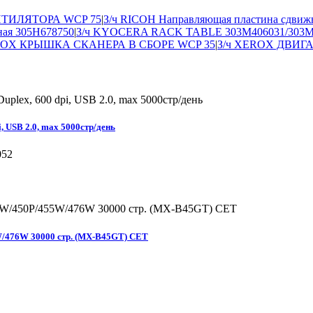
НТИЛЯТОРА WCP 75
|
З/ч RICOH Направляющая пластина сдвижн
ная 305H678750
|
З/ч KYOCERA RACK TABLE 303M406031/303M
ROX КРЫШКА СКАНЕРА В СБОРЕ WCP 35
|
З/ч XEROX ДВИГА
, USB 2.0, max 5000стр/день
476W 30000 стр. (MX-B45GT) CET