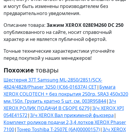
и могут быть изменены производителем без
предварительного уведомления.
Описание товара:
Зажим XEROX 028E94260 DC 250
опубликованного на сайте, носит справочный
характер и не является публичной офертой.
Точные технические характеристики уточняйте
перед покупкой у наших менеджеров!
Похожие
товары
Шестерня 37T Samsung ML-2850/2851/SCX-
4824/4828/Phaser 3250 (JC66-01637A) CET
|
Бумага
XEROX COLOTECH + без покрытия 250гр. SRA3 450x320
мм.150л. Грузить кратно 5 шт. см. 003R95844
|
З/ч
XEROX РОЛИК ПОДАЧИ В СБОРЕ 6279
|
З/ч XEROX XPI
054E41572
|
З/ч XEROX Вал прижимной фьюзера
|
Комплект роликов подачи 2,3,4 лотков XEROX Phaser
7100
|
Тонер Toshiba T-2507E (6AJ00000157)
|
З/ч XEROX