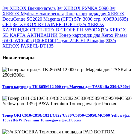
З/ч XEROX Выключатель
|
З/ч XEROX РУЧКА 5090
|
З/ч
XEROX Муфта механическая
|
Тонер-картридж для XEROX
DocuCentre SC2020 Magenta (CPT) 57г, 3000 стр. (006R01695)
CET
|
З/ч XEROX RETAINER TOP LE
|
З/ч XEROX
КАРТРИДЖ СТЕПЛЕРА В СБОРЕ PH 5550DX
|
З/ч XEROX
SD КАРТА АКТИВАЦИИ
|
Тонер-картридж для Xerox Phaser
6500, WC6505 (106R01601) cyan 2.5K ELP Imaging®
|
З/ч
XEROX РАКЕЛЬ DT135
Новые
товары
Тонер-картридж TK-865M 12 000 стр. Magenta для TASKalfa 250ci/300ci
Тонер OKI C610/C810/C821/C822/C830/C5850/C5950/MC560 Yellow (фл.
135г) B&W Premium Tomoegawa фас.Россия