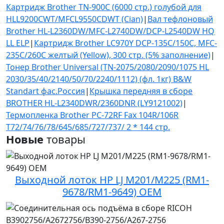
Картридж Brother TN-900C (6000 стр.) голубой для
HLL9200CWT/MFCL9550CDWT (Cian)
|
Вал тефлоновый
Brother HL-L2360DW/MFC-L2740DW/DCP-L2540DW HQ
LL ELP
|
Картридж Brother LC970Y DCP-135C/150C, MFC-
235C/260С желтый (Yellow), 300 стр. (5% заполнение)
|
Тонер Brother Universal (TN-2075/2080/2090/1075 HL
2030/35/40/2140/50/70/2240/1112) (фл. 1кг) B&W
Standart фас.Россия
|
Крышка передняя в сборе
BROTHER HL-L2340DWR/2360DNR (LY9121002)
|
Термопленка Brother PC-72RF Fax 104R/106R
T72/74/76/78/645/685/727/737/ 2 * 144 стр.
Новые
товары
Выходной лоток HP LJ M201/M225 (RM1-
9678/RM1-9649) OEM