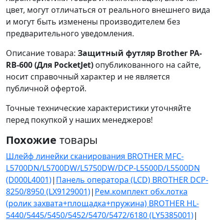
цвет, могут отличаться от реального внешнего вида
и могут быть изменены производителем без
предварительного уведомления.
Описание товара:
Защитный футляр Brother PA-
RB-600 (Для PocketJet)
опубликованного на сайте,
носит справочный характер и не является
публичной офертой.
Точные технические характеристики уточняйте
перед покупкой у наших менеджеров!
Похожие
товары
Шлейф линейки сканирования BROTHER MFC-
L5700DN/L5700DW/L5750DW/DCP-L5500D/L5500DN
(D000L4001)
|
Панель оператора (LCD) BROTHER DCP-
8250/8950 (LX9129001)
|
Рем.комплект обх.лотка
(ролик захвата+площадка+пружина) BROTHER HL-
5440/5445/5450/5452/5470/5472/6180 (LY5385001)
|