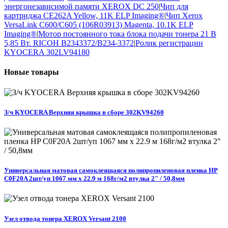
энергонезависимой памяти XEROX DC 250
|
Чип для
картриджа CE262A Yellow, 11K ELP Imaging®
|
Чип Xerox
VersaLink C600/C605 (106R03913) Magenta, 10.1K ELP
Imaging®
|
Мотор постоянного тока блока подачи тонера 21 В
5,85 Вт. RICOH B2343372/B234-3372
|
Ролик регистрации
KYOCERA 302LV94180
Новые
товары
З/ч KYOCERA Верхняя крышка в сборе 302KV94260
Универсальная матовая самоклеящаяся полипропиленовая пленка HP
C0F20A 2шт/уп 1067 мм x 22.9 м 168г/м2 втулка 2" / 50,8мм
Узел отвода тонера XEROX Versant 2100