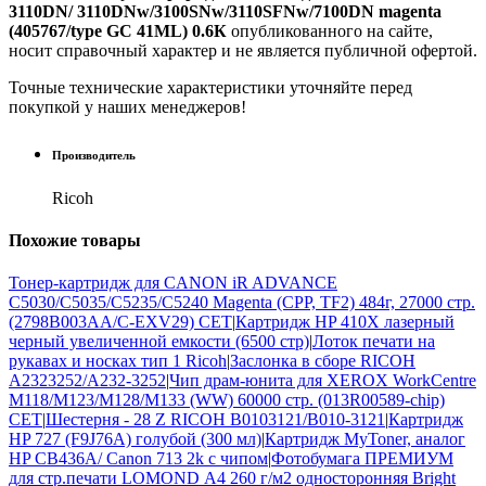
3110DN/ 3110DNw/3100SNw/3110SFNw/7100DN magenta
(405767/type GC 41ML) 0.6К
опубликованного на сайте,
носит справочный характер и не является публичной офертой.
Точные технические характеристики уточняйте перед
покупкой у наших менеджеров!
Производитель
Ricoh
Похожие
товары
Тонер-картридж для CANON iR ADVANCE
C5030/C5035/C5235/C5240 Magenta (CPP, TF2) 484г, 27000 стр.
(2798B003AA/C-EXV29) CET
|
Картридж HP 410X лазерный
черный увеличенной емкости (6500 стр)
|
Лоток печати на
рукавах и носках тип 1 Ricoh
|
Заслонка в сборе RICOH
A2323252/A232-3252
|
Чип драм-юнита для XEROX WorkCentre
M118/M123/M128/M133 (WW) 60000 стр. (013R00589-chip)
CET
|
Шестерня - 28 Z RICOH B0103121/B010-3121
|
Картридж
HP 727 (F9J76A) голубой (300 мл)
|
Картридж MyToner, аналог
HP CB436A/ Canon 713 2k с чипом
|
Фотобумага ПРЕМИУМ
для стр.печати LOMOND А4 260 г/м2 односторонняя Bright