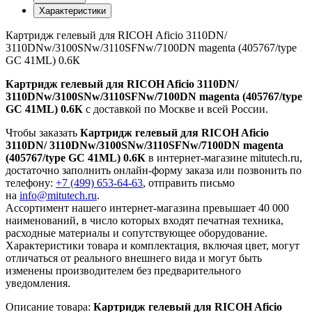
Характеристики
Картридж гелевый для RICOH Aficio 3110DN/
3110DNw/3100SNw/3110SFNw/7100DN magenta (405767/type
GC 41ML) 0.6К
Картридж гелевый для RICOH Aficio 3110DN/
3110DNw/3100SNw/3110SFNw/7100DN magenta (405767/type
GC 41ML) 0.6К
с доставкой по Москве и всей России.
Чтобы заказать
Картридж гелевый для RICOH Aficio
3110DN/ 3110DNw/3100SNw/3110SFNw/7100DN magenta
(405767/type GC 41ML) 0.6К
в интернет-магазине mitutech.ru,
достаточно заполнить онлайн-форму заказа или позвонить по
телефону:
+7 (499) 653-64-63
, отправить письмо
на
info@mitutech.ru
.
Ассортимент нашего интернет-магазина превышает 40 000
наименований, в число которых входят печатная техника,
расходные материалы и сопутствующее оборудование.
Характеристики товара и комплектация, включая цвет, могут
отличаться от реального внешнего вида и могут быть
изменены производителем без предварительного
уведомления.
Описание товара:
Картридж гелевый для RICOH Aficio