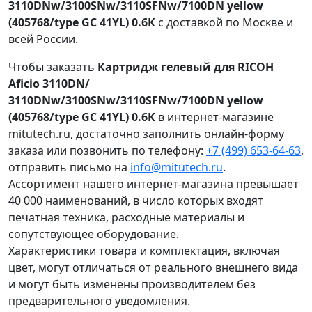
3110DNw/3100SNw/3110SFNw/7100DN yellow
(405768/type GC 41YL) 0.6К
с доставкой по Москве и
всей России.
Чтобы заказать
Картридж гелевый для RICOH
Aficio 3110DN/
3110DNw/3100SNw/3110SFNw/7100DN yellow
(405768/type GC 41YL) 0.6К
в интернет-магазине
mitutech.ru, достаточно заполнить онлайн-форму
заказа или позвонить по телефону:
+7 (499) 653-64-63
,
отправить письмо на
info@mitutech.ru
.
Ассортимент нашего интернет-магазина превышает
40 000 наименований, в число которых входят
печатная техника, расходные материалы и
сопутствующее оборудование.
Характеристики товара и комплектация, включая
цвет, могут отличаться от реального внешнего вида
и могут быть изменены производителем без
предварительного уведомления.