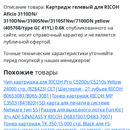
Описание товара:
Картридж гелевый для RICOH
Aficio 3110DN/
3110DNw/3100SNw/3110SFNw/7100DN yellow
(405768/type GC 41YL) 0.6К
опубликованного на
сайте, носит справочный характер и не является
публичной офертой.
Точные технические характеристики уточняйте
перед покупкой у наших менеджеров!
Похожие
товары
Чип картриджа для RICOH Pro C5200s/C5210s Yellow
24000 стр. (828423) CET
|
Шестерня - 21 зубьев RICOH
B0653081/B065-3081
|
Тонер-картридж RICOH MP
C3503 (841820)
|
SD-карта для печати в системе
Netware тип S5
|
Раздув для выходного лотка Fun Kit
|
З/ч ADF:SINAI:ASS'Y RICOH D6837007/D683-7007
|
Тонер-картридж TK-350 15 000 стр. Black для FS-