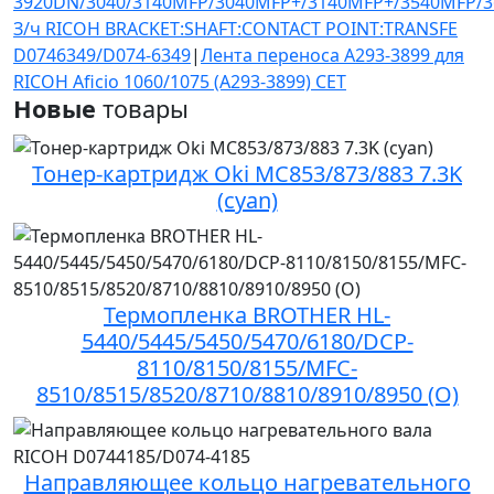
3920DN/3040/3140MFP/3040MFP+/3140MFP+/3540MFP/
З/ч RICOH BRACKET:SHAFT:CONTACT POINT:TRANSFE
D0746349/D074-6349
|
Лента переноса A293-3899 для
RICOH Aficio 1060/1075 (A293-3899) CET
Новые
товары
Тонер-картридж Oki MC853/873/883 7.3K
(cyan)
Термопленка BROTHER HL-
5440/5445/5450/5470/6180/DCP-
8110/8150/8155/MFC-
8510/8515/8520/8710/8810/8910/8950 (O)
Направляющее кольцо нагревательного