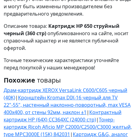
и могут быть изменены производителем без
предварительного уведомления.
Описание товара:
Картридж HP 650 струйный
черный (360 стр)
опубликованного на сайте, носит
справочный характер и не является публичной
офертой.
Точные технические характеристики уточняйте
перед покупкой у наших менеджеров!
Похожие
товары
Драм-картридж XEROX VersaLink C600/C605 черный
(40K)
|
Кронштейн Kromax DIX-16 черный для TV
22"-55", настенный наклонно-поворотный, max VESA
400x400, от стены 92мм, наклон ±1
|
Контрактный
картридж HP (64X) CC364XC (24000 стр)
|
Тонер-
картридж Ricoh Aficio MP C2000/C2500/C3000 желтый,
type MPC3000E (15K) 842031
|
Картридж G&G, аналог