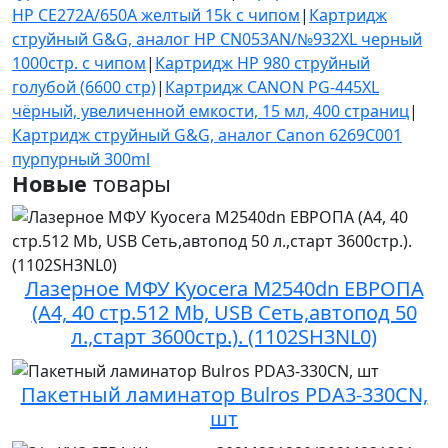
HP CE272A/650A желтый 15k с чипом
|
Картридж
струйный G&G, аналог HP CN053AN/№932XL черный
1000стр. с чипом
|
Картридж HP 980 струйный
голубой (6600 стр)
|
Картридж CANON PG-445XL
чёрный, увеличенной емкости, 15 мл, 400 страниц
|
Картридж струйный G&G, аналог Canon 6269C001
пурпурный 300ml
Новые
товары
Лазерное МФУ Kyocera M2540dn ЕВРОПА
(А4, 40 стр.512 Mb, USB Сеть,автопод 50
л.,старт 3600стр.). (1102SH3NL0)
Пакетный ламинатор Bulros PDA3-330CN,
шт