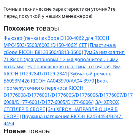
Точные технические характеристики уточняйте
перед покупкой у наших менеджеров!
Похожие
товары
Фьюзер (печка) в сборе D150-4062 для RICOH
MPC4503/5503/6003 (D150-4062) CET
|
Пластина в
сборе RICOH B8133600/B813-3600
|
Тумба низкая тип
71 Ricoh (для установки с 2-мя дополнительными
лотками)
|
Направляющая пластина, откидная, №2
RICOH D1292841/D129-2841
|
Зубчатый ремень -
B60S3M426 RICOH AA043970/AA04-3970
|
Блок
промежуточного переноса RICOH
D1776008/D1776001/D1776005/D1776006/D1776007/D17
6008/D177-6001/D177-6005/D177-6006/
|
З/ч XEROX
СТЕПЛЕР В СБОРЕ
|
З/ч XEROX НАПРАВЛЯЮЩАЯ В
СБОРЕ
|
Пружина натяжения RICOH B2474454/B247-
4454
Новые
товары