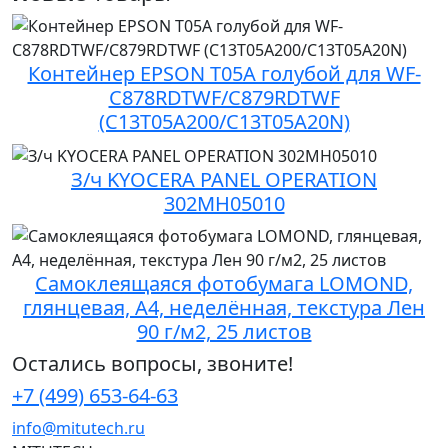
Контейнер EPSON T05A голубой для WF-
C878RDTWF/C879RDTWF
(C13T05A200/C13T05A20N)
З/ч KYOCERA PANEL OPERATION
302MH05010
Самоклеящаяся фотобумага LOMOND,
глянцевая, A4, неделённая, текстура Лен
90 г/м2, 25 листов
Остались вопросы, звоните!
+7 (499) 653-64-63
info@mitutech.ru