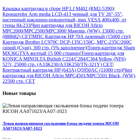
Крышка картриджа в сборе HP LJ M402 (RM2-5390)
|
Кронштейн Arm media LCD-413 черный для TV 26"-55",
настенный наклонно-поворотный, max VESA 400x400, от
стены 84-233
|
Чип картриджа для RICOH Aficio
MPC2000/MPC2500/MPC3000 Magenta, (WW), 15000 стр.
(888682) CET
|
МПС Картридж HP 70A лазерный (15000 стр)
|
Картридж Brother LC970C DCP-135C/150C, MFC-235C/260С
синий (Cyan), 300 стр. (5% заполнение)
|
Тонер-картридж Sharp
MX36GTYA желтый 15 000 страниц
|
Тонер-картридж для
KONICA MINOLTA Bizhub C224/C284/C364 Yellow (NF6)
527г, 25000 стр. (A33K230/A33K250/TN-321Y) CET
|
Контрактный картридж HP (643A) Q5950AC (11000 стр)
|
Чип
картриджа для RICOH Aficio MPC4501/MPC5501 Black, (WW),
22500 стр. CET
Новые
товары
Левая направляющая скольжения блока подачи тонера RICOH
AA071023/AA07-1023