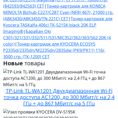
(842593/842563) CET
|
Тонер-картридж для KONICA
MINOLTA Bizhub C227/C287 Cyan (NF8) 467г, 21000 стр.
(A8K3430/A8K3450/TN-221C) CET
|
Тонер-картридж для
Kyocera TASKalfa 406ci TK-5215K black 20K ELP
Imaging®
|
Барабан Oki
C301/321/331/332/511/531/MC352/362/363/562 20K (4
color)
|
Тонер-картридж для KYOCERA ECOSYS
P2335d/2335dn/M2235dn/2835dw (PK9/PK11) 116г,
3000 стр. (TK-1200) CET
Новые
товары
TP-Link TL-WA1201 Двухдиапазонная Wi-Fi
точка доступа AC1200, до 300 Мбит/с на 2,4
ГГц + до 867 Мбит/с на 5 ГГц