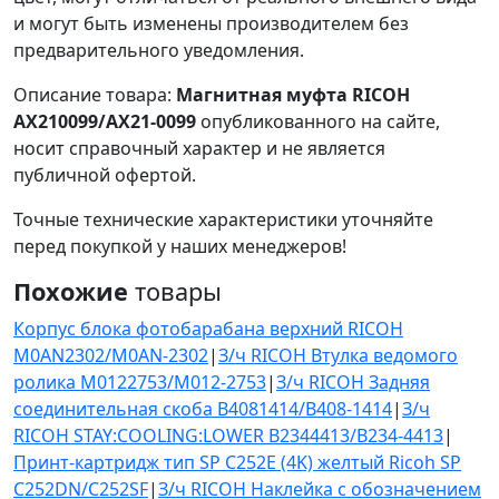
и могут быть изменены производителем без
предварительного уведомления.
Описание товара:
Магнитная муфта RICOH
AX210099/AX21-0099
опубликованного на сайте,
носит справочный характер и не является
публичной офертой.
Точные технические характеристики уточняйте
перед покупкой у наших менеджеров!
Похожие
товары
Корпус блока фотобарабана верхний RICOH
M0AN2302/M0AN-2302
|
З/ч RICOH Втулка ведомого
ролика M0122753/M012-2753
|
З/ч RICOH Задняя
соединительная скоба B4081414/B408-1414
|
З/ч
RICOH STAY:COOLING:LOWER B2344413/B234-4413
|
Принт-картридж тип SP C252E (4K) желтый Ricoh SP
C252DN/C252SF
|
З/ч RICOH Наклейка с обозначением