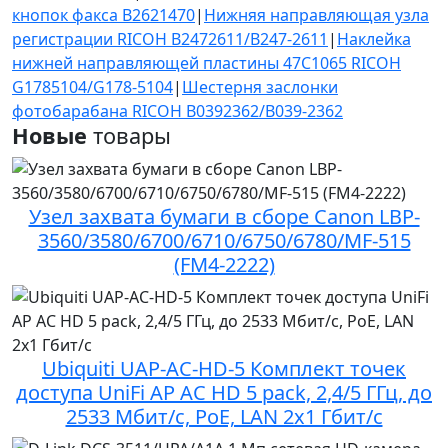
кнопок факса B2621470
|
Нижняя направляющая узла
регистрации RICOH B2472611/B247-2611
|
Наклейка
нижней направляющей пластины 47C1065 RICOH
G1785104/G178-5104
|
Шестерня заслонки
фотобарабана RICOH B0392362/B039-2362
Новые
товары
Узел захвата бумаги в сборе Canon LBP-
3560/3580/6700/6710/6750/6780/MF-515
(FM4-2222)
Ubiquiti UAP-AC-HD-5 Комплект точек
доступа UniFi AP AC HD 5 pack, 2,4/5 ГГц, до
2533 Мбит/с, PoE, LAN 2x1 Гбит/с