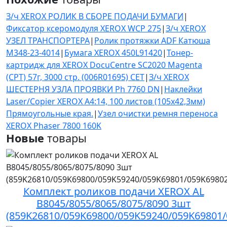
З/ч XEROX РОЛИК В СБОРЕ ПОДАЧИ БУМАГИ
|
Фиксатор ксеромодуля XEROX WCP 275
|
З/ч XEROX
УЗЕЛ ТРАНСПОРТЕРА
|
Ролик протяжки ADF Катюша
M348-23-4014
|
Бумага XEROX 450L91420
|
Тонер-
картридж для XEROX DocuCentre SC2020 Magenta
(CPT) 57г, 3000 стр. (006R01695) CET
|
З/ч XEROX
ШЕСТЕРНЯ УЗЛА ПРОЯВКИ Ph 7760 DN
|
Наклейки
Laser/Copier XEROX А4:14, 100 листов (105x42,3мм)
Прямоугольные края.
|
Узел очистки ремня переноса
XEROX Phaser 7800 160K
Новые
товары
Комплект роликов подачи XEROX AL
B8045/8055/8065/8075/8090 3шт
(859K26810/059K69800/059K59240/059K69801