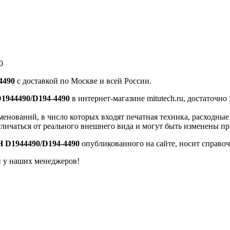
0
4490
с доставкой по Москве и всей России.
944490/D194-4490
в интернет-магазине mitutech.ru, достаточн
енований, в число которых входят печатная техника, расходны
тличаться от реального внешнего вида и могут быть изменены п
 D1944490/D194-4490
опубликованного на сайте, носит справоч
й у наших менеджеров!