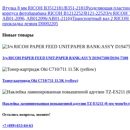
Втулка 8 мм RICOH B3512181/B351-2181
|
Разделяющая пласти
корпуса фотобарабана RICOH B1212252/B121-2252
|
З/ч RICOH
AB01-2096, AB012096/AB01-2116)
|
Транспортный вал 2 RICOH
прокладка лезвия D0092205
Новые
товары
З/ч RICOH PAPER FEED UNIT:PAPER BANK:ASS'Y D1947500/D194-7500
Тонер-картридж Oki C710/711 11.5K (yellow)
Наклейка ламинированная повышенной адгезии TZ-ES211 (6 мм черн/бел
Остались вопросы, звоните!
+7 (499) 653-64-63