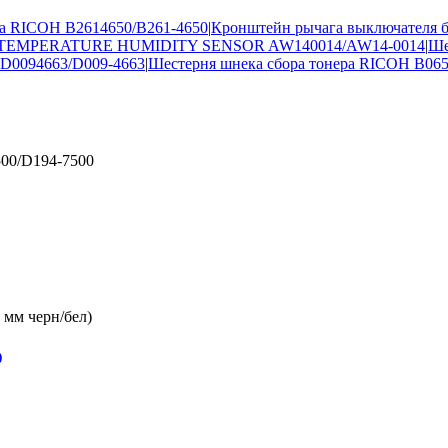
на RICOH B2614650/B261-4650
|
Кронштейн рычага выключателя 
 TEMPERATURE HUMIDITY SENSOR AW140014/AW14-0014
|
Ше
 D0094663/D009-4663
|
Шестерня шнека сбора тонера RICOH B065
)