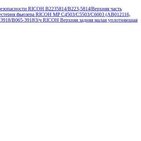
безопасности RICOH B2235814/B223-5814
|
Верхняя часть
стерня фьюзера RICOH MP C4503/C5503/C6003 (AB012116,
3918/B065-3918
|
З/ч RICOH Верхняя задняя малая уплотняющая