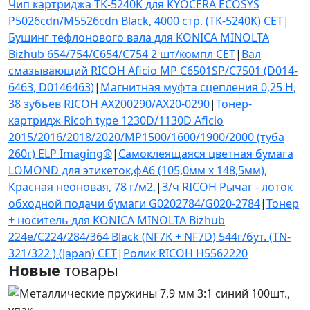
Чип картриджа TK-5240K для KYOCERA ECOSYS
P5026cdn/M5526cdn Black, 4000 стр. (TK-5240K) CET
|
Бушинг тефлонового вала для KONICA MINOLTA
Bizhub 654/754/C654/C754 2 шт/компл CET
|
Вал
смазывающий RICOH Aficio MP C6501SP/C7501 (D014-
6463, D0146463)
|
Магнитная муфта сцепления 0,25 Н,
38 зубьев RICOH AX200290/AX20-0290
|
Тонер-
картридж Ricoh type 1230D/1130D Aficio
2015/2016/2018/2020/MP1500/1600/1900/2000 (туба
260г) ELP Imaging®
|
Самоклеящаяся цветная бумага
LOMOND для этикеток,фА6 (105,0мм х 148,5мм),
Красная неоновая, 78 г/м2.
|
З/ч RICOH Рычаг - лоток
обходной подачи бумаги G0202784/G020-2784
|
Тонер
+ носитель для KONICA MINOLTA Bizhub
224e/C224/284/364 Black (NF7K + NF7D) 544г/бут. (TN-
321/322 ) (Japan) CET
|
Ролик RICOH H5562220
Новые
товары