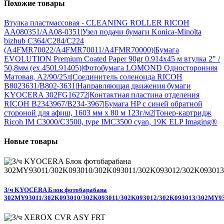
Похожие
товары
Втулка пластмассовая - CLEANING ROLLER RICOH
AA080351/AA08-0351
|
Узел подачи бумаги Konica-Minolta
bizhub C364/C284/C224
(A4FMR70022/A4FMR70011/A4FMR70000)
|
Бумага
EVOLUTION Premium Coated Paper 90gr 0.914х45 м втулка 2" /
50,8мм (ex.450L91405)
|
Фотобумага LOMOND Односторонняя
Матовая, A2/90/25л
|
Соединитель соленоида RICOH
B8023631/B802-3631
|
Направляющая движения бумаги
KYOCERA 302FG16272
|
Контактная пластина отделения
RICOH B2343967/B234-3967
|
Бумага HP с синей обратной
стороной для афиш, 1603 мм x 80 м 123г/м2
|
Тонер-картридж
Ricoh IM C3000/C3500, type IMC3500 cyan, 19K ELP Imaging®
Новые
товары
З/ч KYOCERA Блок фотобарабана
302MY93011/302K093010/302K093011/302K093012/302K093013/302MY9