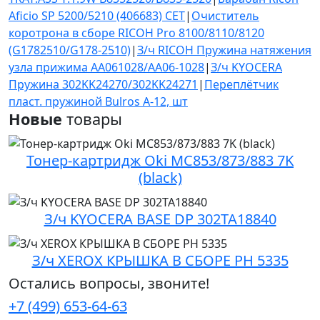
Aficio SP 5200/5210 (406683) CET
|
Очиститель
коротрона в сборе RICOH Pro 8100/8110/8120
(G1782510/G178-2510)
|
З/ч RICOH Пружина натяжения
узла прижима AA061028/AA06-1028
|
З/ч KYOCERA
Пружина 302KK24270/302KK24271
|
Переплётчик
пласт. пружиной Bulros A-12, шт
Новые
товары
Тонер-картридж Oki MC853/873/883 7K
(black)
З/ч KYOCERA BASE DP 302TA18840
З/ч XEROX КРЫШКА В СБОРЕ PH 5335
Остались вопросы, звоните!
+7 (499) 653-64-63