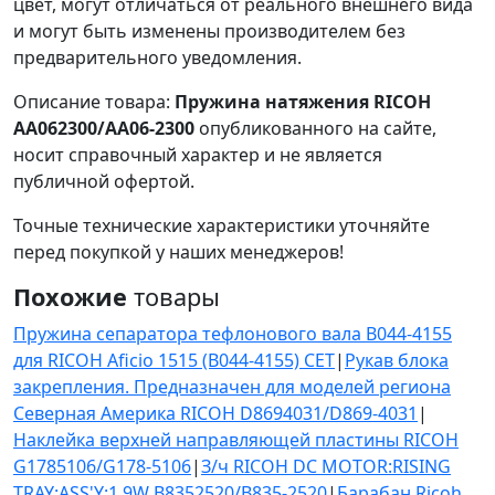
цвет, могут отличаться от реального внешнего вида
и могут быть изменены производителем без
предварительного уведомления.
Описание товара:
Пружина натяжения RICOH
AA062300/AA06-2300
опубликованного на сайте,
носит справочный характер и не является
публичной офертой.
Точные технические характеристики уточняйте
перед покупкой у наших менеджеров!
Похожие
товары
Пружина сепаратора тефлонового вала B044-4155
для RICOH Aficio 1515 (B044-4155) CET
|
Рукав блока
закрепления. Предназначен для моделей региона
Северная Америка RICOH D8694031/D869-4031
|
Наклейка верхней направляющей пластины RICOH
G1785106/G178-5106
|
З/ч RICOH DC MOTOR:RISING
TRAY:ASS'Y:1.9W B8352520/B835-2520
|
Барабан Ricoh