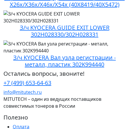
X26x/X36x/X46x/X54x (40X8419/40X5472)
З/ч KYOCERA GUIDE EXIT LOWER
302H028330/302H028331
З/ч KYOCERA Вал узла регистрации -
металл, пластик 302K994440
Остались вопросы, звоните!
+7 (499) 653-64-63
info@mitutech.ru
MITUTECH – один из ведущих поставщиков
совместимых тонеров в России
Полезно
Оплата