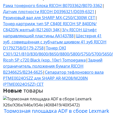
Рама тонерного блока RICOH B0703362/B070-3362
|
Датчик плотности RICOH D0396321/D039-6321
|
Резиновый вал для SHARP MX-C250/C300W CET
|
Тонер-картридж тип SP C840E RICOH SP 840DN/
C842DN желтый (821260) 34K
|
З/ч RICOH Штифт
направляющей пластины AA143788
|
Шестерня 41
зуб, совмещённая с зубчатым шкивом 41 зуб RICOH
D1792758/D179-2758
|
Тонер OKI
C301/321/810/830/8600/8650/8800/5800/5750/5700/5650
Ricoh SP c720 Black (кор. 10кг) Tomoegawa
|
Задний
ограничитель положения бумаги RICOH
B2346625/B234-6625
|
Сепаратор тефлонового вала
PTME0024QSZZ для SHARP AR-M208/M208N
(PTME0024QSZZ) CET
Новые
товары
Тормозная площадка ADF в сборе Lexmark