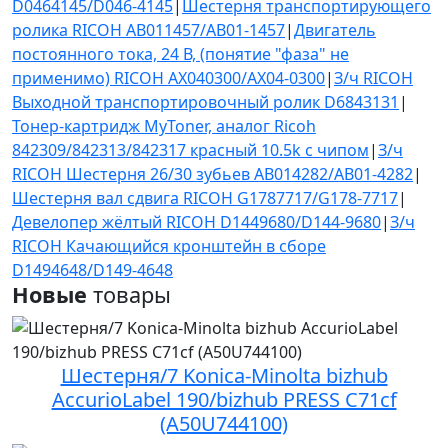
D0464145/D046-4145
|
Шестерня транспортирующего
ролика RICOH AB011457/AB01-1457
|
Двигатель
постоянного тока, 24 В, (понятие "фаза" не
применимo) RICOH AX040300/AX04-0300
|
З/ч RICOH
Выходной транспортировочный ролик D6843131
|
Тонер-картридж MyToner, аналог Ricoh
842309/842313/842317 красный 10.5k с чипом
|
З/ч
RICOH Шестерня 26/30 зубьев AB014282/AB01-4282
|
Шестерня вал сдвига RICOH G1787717/G178-7717
|
Девелопер жёлтый RICOH D1449680/D144-9680
|
З/ч
RICOH Качающийся кронштейн в сборе
D1494648/D149-4648
Новые
товары
Шестерня/7 Konica-Minolta bizhub
AccurioLabel 190/bizhub PRESS C71cf
(A50U744100)